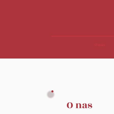
Home
O nas
L
O nas