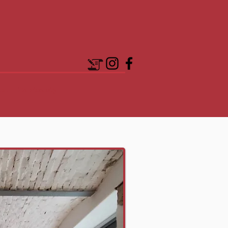
kt
Zapisz się