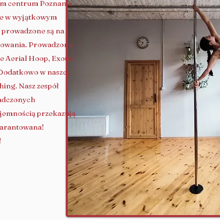
ym centrum Poznania.
ale w wyjątkowym
ce prowadzone są na
sowania. Prowadzone
e Aerial Hoop, Exotic
 Dodatkowo w naszej
ching. Nasz zespół
iadczonych
yjemnością przekazują
warantowana!
!