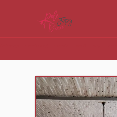
okalizacja
Grafik zajęć
Cennik
Zespół
FAQ
Konta