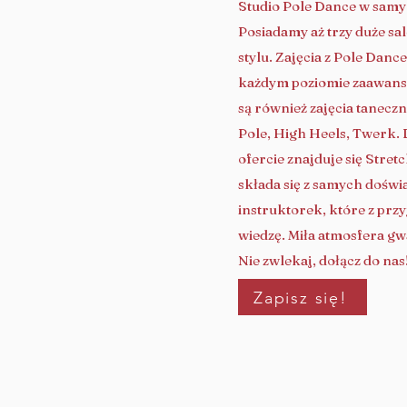
Studio Pole Dance w sam
Posiadamy aż trzy duże s
stylu. Zajęcia z Pole Dan
każdym poziomie zaawan
są również zajęcia taneczn
Pole, High Heels, Twerk.
ofercie znajduje się Stret
składa się z samych dośw
instruktorek, które z prz
wiedzę. Miła atmosfera g
Nie zwlekaj, dołącz do nas
Zapisz się!